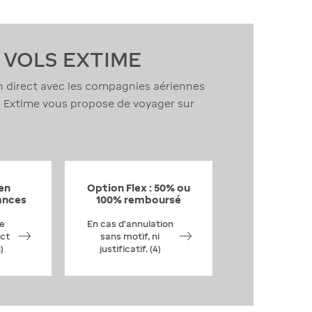
 VOLS EXTIME
en direct avec les compagnies aériennes
é, Extime vous propose de voyager sur
en
Option Flex : 50% ou
ances
100% remboursé
e
En cas d’annulation
ect
sans motif, ni
)
justificatif. (4)