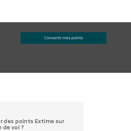
Convertir mes points
des points Extime sur
 de vol ?