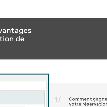
vantages
ation de
1
/
Comment gagner 
votre réservation