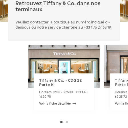
Retrouvez Tiffany & Co. dans nos
terminaux
Veuillez contacter la boutique au numéro indiqué ci-
dessous ou notre service clientèle au +33 1 76 27 68 19.
Tiffany & Co. - CDG 2E
Tiffan
Porte K
Porte 
Horaires 7h00 - 22h00 | +33 1 48
Horaires
16 30 78
62 25 72
Voir la fiche détaillée
Voir la f