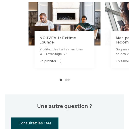
NOUVEAU : Extime
Mes po
Lounge
récom
Profitez des tarifs membres
Gagnez d
WEB avantageux*
en dès 2
En profiter
En savoi
Une autre question ?
Consultez les FAQ