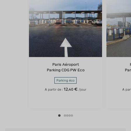
Paris Aéroport
Parking CDG PW Eco
Par
Parking éco
12
€
,
40
A partir de :
/jour
A part