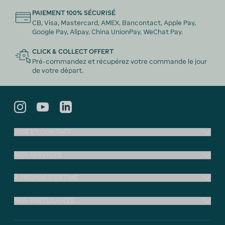
PAIEMENT 100% SÉCURISÉ
CB, Visa, Mastercard, AMEX, Bancontact, Apple Pay,
Google Pay, Alipay, China UnionPay, WeChat Pay.
CLICK & COLLECT OFFERT
Pré-commandez et récupérez votre commande le jour
de votre départ.
AIDE ET CONTACT
NOS SERVICES
À PROPOS D'EXTIME
NOS PARTENAIRES