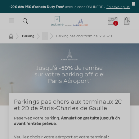
-20€ dès 95€ d’achats Duty Free*
avec le code ONLINEDF -
En savoir plus
E SOUS-MENU
R OUVRIR LE SOUS-MENU
 ESPACE POUR OUVRIR LE SOUS-MENU
?
Votre
Revenir à la page d'accueil
...
Parking
Parking pas cher terminaux 2C-2D
Parkings pas chers aux terminaux 2C
et 2D de Paris-Charles de Gaulle
Réservez votre parking.
Annulation gratuite jusqu'à 6h
avant l'entrée prévue
.
Veuillez choisir votre aéroport et votre terminal :