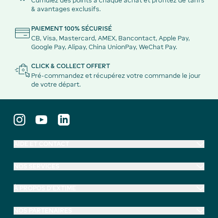
Cumulez des points à chaque achat et profitez de tarifs
& avantages exclusifs.
PAIEMENT 100% SÉCURISÉ
CB, Visa, Mastercard, AMEX, Bancontact, Apple Pay,
Google Pay, Alipay, China UnionPay, WeChat Pay.
CLICK & COLLECT OFFERT
Pré-commandez et récupérez votre commande le jour
de votre départ.
AIDE ET CONTACT
NOS SERVICES
À PROPOS D'EXTIME
NOS PARTENAIRES