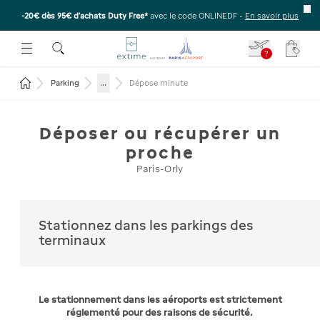
-20€ dès 95€ d’achats Duty Free*
avec le code ONLINEDF -
En savoir plus
E SOUS-MENU
R OUVRIR LE SOUS-MENU
 ESPACE POUR OUVRIR LE SOUS-MENU
?
Votre
Revenir à la page d'accueil
...
Parking
Dépose minute
Déposer ou récupérer un
proche
Paris-Orly
Stationnez dans les parkings des
terminaux
Le stationnement dans les aéroports est strictement
réglementé pour des raisons de sécurité.