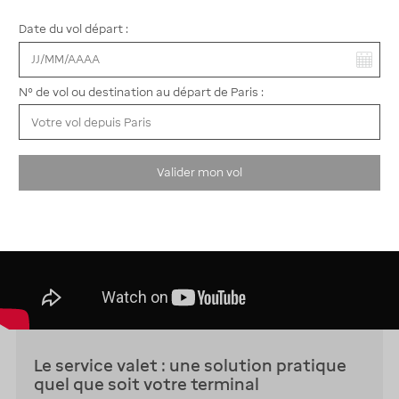
Réserver
Date du vol départ :
Vous avez sélectionné :
N° de vol ou destination au départ de Paris :
Valider mon vol
Le service valet : une solution pratique
quel que soit votre terminal