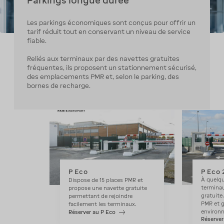
Parkings longue durée
Les parkings économiques sont conçus pour offrir un
tarif réduit tout en conservant un niveau de service
fiable.
Reliés aux terminaux par des navettes gratuites
fréquentes, ils proposent un stationnement sécurisé,
des emplacements PMR et, selon le parking, des
bornes de recharge.
P Eco
P Eco 
À quelq
Dispose de 15 places PMR et
terminau
propose une navette gratuite
gratuite
permettant de rejoindre
PMR et g
facilement les terminaux.
environn
Réserver au P Eco
Réserver