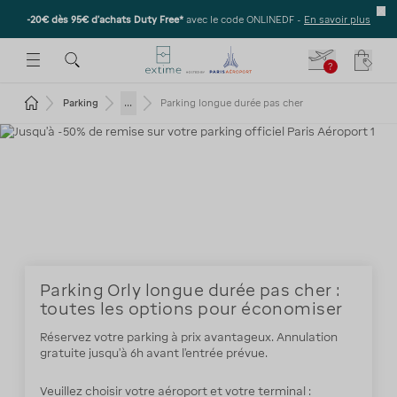
-20€ dès 95€ d’achats Duty Free*
avec le code ONLINEDF -
En savoir plus
E SOUS-MENU
R OUVRIR LE SOUS-MENU
 ESPACE POUR OUVRIR LE SOUS-MENU
?
Votre
Revenir à la page d'accueil
...
Parking
Parking longue durée pas cher
Parking Orly longue durée pas cher :
toutes les options pour économiser
Réservez votre parking à prix avantageux. Annulation
gratuite jusqu'à 6h avant l'entrée prévue.
Veuillez choisir votre aéroport et votre terminal :