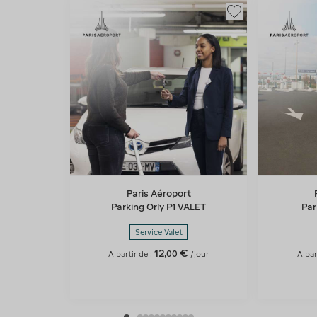
Paris Aéroport
Parking Orly P1 VALET
Par
Service Valet
12
€
,
00
A partir de :
/jour
A par