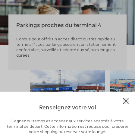
Parkings proches du terminal 4
Conçus pour offrir un accès direct ou très rapide au
terminal 4, ces parkings assurent un stationnement
confortable, surveillé et adapté aux séjours longues
durées.
Renseignez votre vol
P4a
P4b
Avec 22 
Dispose de 30 places PMR et 52
emplace
emplacements motos. Sa
Gagnez du temps et accédez aux services adaptés à votre
de rech
situation proche du terminal 4
terminal de départ. Cette information est requise pour préparer
idéal po
facilite les déplacements à pied.
4.
votre shopping ou réserver votre lounge.
Réserver au P4a