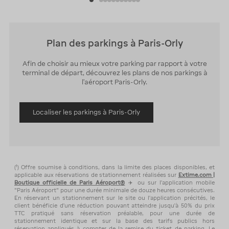
Plan des parkings à Paris-Orly
Afin de choisir au mieux votre parking par rapport à votre
terminal de départ, découvrez les plans de nos parkings à
l'aéroport Paris-Orly.
Localiser les parkings à Paris-Orly
(¹) Offre soumise à conditions, dans la limite des places disponibles, et
applicable aux réservations de stationnement réalisées sur
Extime.com |
Boutique officielle de Paris Aéroport®
✈️ ou sur l’application mobile
"Paris Aéroport" pour une durée minimale de douze heures consécutives.
En réservant un stationnement sur le site ou l'application précités, le
client bénéficie d'une réduction pouvant atteindre jusqu'à 50% du prix
TTC pratiqué sans réservation préalable, pour une durée de
stationnement identique et sur la base des tarifs publics hors
réservation appliqués à compter de la remise du ticket de parking. Le