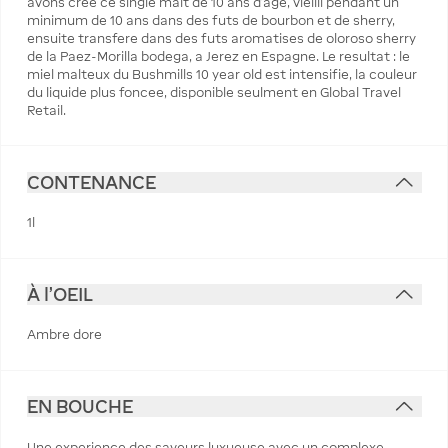
avons cree ce single malt de 10 ans d'age, vieilli pendant un
minimum de 10 ans dans des futs de bourbon et de sherry,
ensuite transfere dans des futs aromatises de oloroso sherry
de la Paez-Morilla bodega, a Jerez en Espagne. Le resultat : le
miel malteux du Bushmills 10 year old est intensifie, la couleur
du liquide plus foncee, disponible seulment en Global Travel
Retail.
CONTENANCE
1l
À l'OEIL
Ambre dore
EN BOUCHE
Une experience des saveurs luxueuse avec un complexe