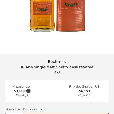
Bushmills
Bushmills 10 Ans Single Malt Sherry 
10 Ans Single Malt Sherry cask reserve
46°
A partir de :
Prix destination UE :
53
€
64
€
,
34
,
00
53
€
/ L
64
€
/ L
,
34
,
00
Quantité :
Disponibilité :