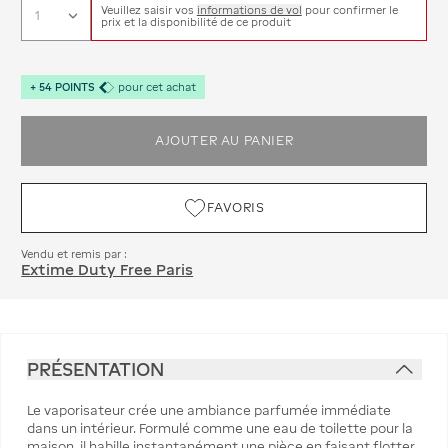
Veuillez saisir vos
informations de vol
pour confirmer le
prix et la disponibilité de ce produit
+
54
POINTS
pour cet achat
AJOUTER AU PANIER
FAVORIS
Vendu et remis par :
Extime Duty Free Paris
PRÉSENTATION
Le vaporisateur crée une ambiance parfumée immédiate
dans un intérieur. Formulé comme une eau de toilette pour la
maison, il habille instantanément une pièce en faisant flotter