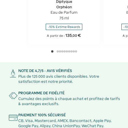
Diptyque
Orphéon
Eau de Parfum
75 ml
-10% Extime Rewards
-1
135
€
,
00
A partir de :
A p
NOTE DE 4,7/5 - AVIS VÉRIFIÉS
Plus de 125 000 avis clients disponibles. Votre
satisfaction est notre priorité.
PROGRAMME DE FIDÉLITÉ
Cumulez des points à chaque achat et profitez de tarifs
& avantages exclusifs.
PAIEMENT 100% SÉCURISÉ
CB, Visa, Mastercard, AMEX, Bancontact, Apple Pay,
Google Pay, Alipay, China UnionPay, WeChat Pay.