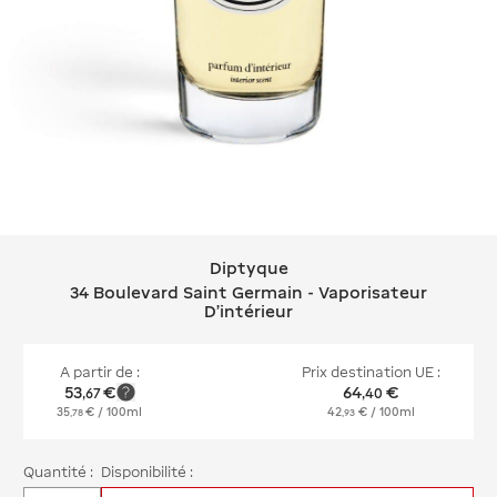
Diptyque
Diptyque 34 Boulevard Saint Germain 
34 Boulevard Saint Germain - Vaporisateur
D'intérieur
A partir de :
Prix destination UE :
53
€
64
€
,
67
,
40
35
€
/ 100ml
42
€
/ 100ml
,
78
,
93
Quantité :
Disponibilité :