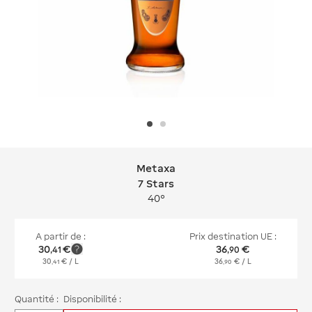
Metaxa
Metaxa 7 Stars
7 Stars
40°
A partir de :
Prix destination UE :
30
€
36
€
,
41
,
90
30
€
/ L
36
€
/ L
,
41
,
90
Quantité :
Disponibilité :