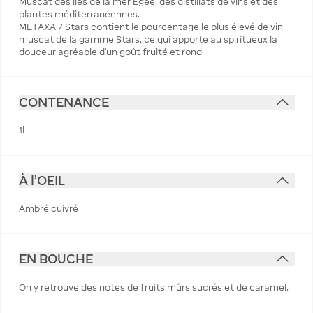
Muscat des îles de la mer Égée, des distillats de vins et des
plantes méditerranéennes.
METAXA 7 Stars contient le pourcentage le plus élevé de vin
muscat de la gamme Stars, ce qui apporte au spiritueux la
douceur agréable d'un goût fruité et rond.
CONTENANCE
1l
À l'OEIL
Ambré cuivré
EN BOUCHE
On y retrouve des notes de fruits mûrs sucrés et de caramel.