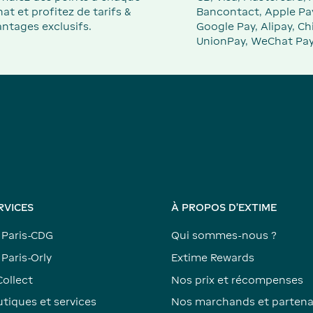
at et profitez de tarifs &
Bancontact, Apple Pa
ntages exclusifs.
Google Pay, Alipay, Ch
UnionPay, WeChat Pay
RVICES
À PROPOS D'EXTIME
 Paris-CDG
Qui sommes-nous ?
Paris-Orly
Extime Rewards
Collect
Nos prix et récompenses
tiques et services
Nos marchands et partena