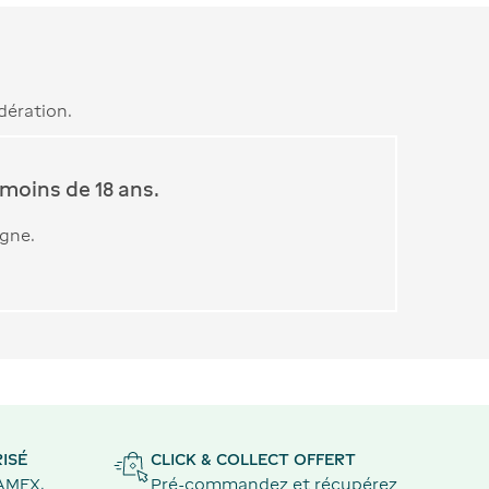
dération.
moins de 18 ans.
igne.
ISÉ
CLICK & COLLECT OFFERT
 AMEX,
Pré-commandez et récupérez