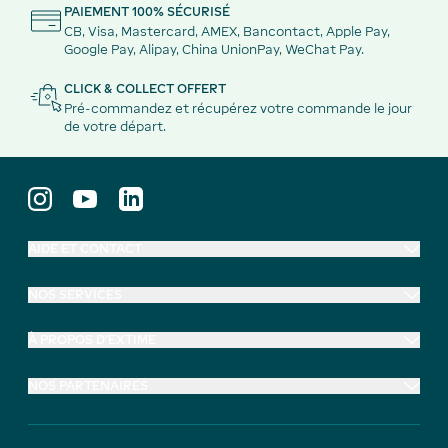
PAIEMENT 100% SÉCURISÉ
CB, Visa, Mastercard, AMEX, Bancontact, Apple Pay,
Google Pay, Alipay, China UnionPay, WeChat Pay.
CLICK & COLLECT OFFERT
Pré-commandez et récupérez votre commande le jour
de votre départ.
AIDE ET CONTACT
NOS SERVICES
À PROPOS D'EXTIME
NOS PARTENAIRES