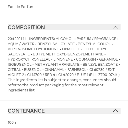
Eau de Parfum
COMPOSITION
2042201 11 - INGREDIENTS: ALCOHOL • PARFUM / FRAGRANCE •
AQUA / WATER • BENZYL SALICYLATE • BENZYL ALCOHOL •
ALPHA-ISOMETHYL IONONE • LINALOOL • ETHYLHEXYL
SALICYLATE • BUTYL METHOXYDIBENZOYLMETHANE •
HYDROXYCITRONELLAL • LIMONENE • COUMARIN • GERANIOL •
ISOEUGENOL • METHYL ANTHRANILATE • BENZYL BENZOATE •
CITRAL • EUGENOL • CINNAMAL • FARNESOL • CI 60730 / EXT.
VIOLET 2 • CI 14700 / RED 4 • CI 42090 / BLUE 1 (F.I.L. Z70010761/1).
This ingredients list is subject to change, consumers should
refer to the product packaging for the most relevant
ingredients list.
CONTENANCE
100ml