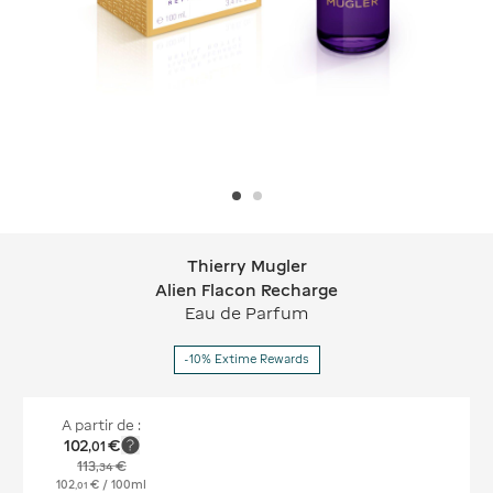
Thierry Mugler
Thierry Mugler Alien Flacon Recharg
Alien Flacon Recharge
Eau de Parfum
-10% Extime Rewards
A partir de :
102
€
,
01
113
€
,
34
102
€
/ 100ml
,
01