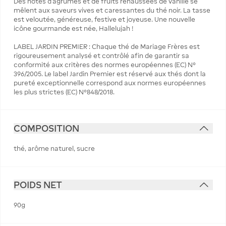
Des notes d’agrumes et de fruits rehaussées de vanille se
mêlent aux saveurs vives et caressantes du thé noir. La tasse
est veloutée, généreuse, festive et joyeuse. Une nouvelle
icône gourmande est née, Hallelujah !
LABEL JARDIN PREMIER : Chaque thé de Mariage Frères est
rigoureusement analysé et contrôlé afin de garantir sa
conformité aux critères des normes européennes (EC) N°
396/2005. Le label Jardin Premier est réservé aux thés dont la
pureté exceptionnelle correspond aux normes européennes
les plus strictes (EC) N°848/2018.
COMPOSITION
thé, arôme naturel, sucre
POIDS NET
90g