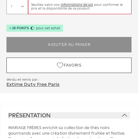
Veuillez saisir vos
informations de vol
pour confirmer le
prix et la disponibilité de ce produit
+
28
POINTS
pour cet achat
AJOUTER AU PANIER
FAVORIS
Vendu et remis par :
Extime Duty Free Paris
PRÉSENTATION
MARIAGE FRÈRES enrichit sa collection de thés noirs
gourmands avec une création divinement fruitée et festive.