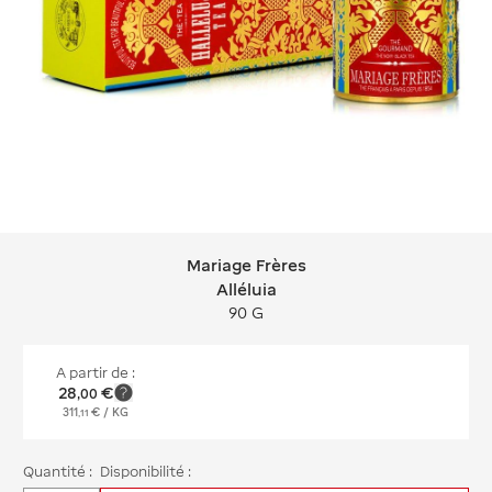
Mariage Frères
Mariage Frères Alléluia
Alléluia
90 G
A partir de :
28
€
,
00
311
€
/ KG
,
11
Quantité :
Disponibilité :