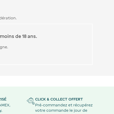
dération.
moins de 18 ans.
igne.
ISÉ
CLICK & COLLECT OFFERT
 AMEX,
Pré-commandez et récupérez
y,
votre commande le jour de