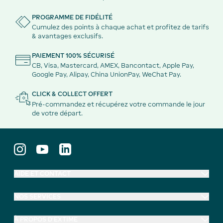
PROGRAMME DE FIDÉLITÉ
Cumulez des points à chaque achat et profitez de tarifs
& avantages exclusifs.
PAIEMENT 100% SÉCURISÉ
CB, Visa, Mastercard, AMEX, Bancontact, Apple Pay,
Google Pay, Alipay, China UnionPay, WeChat Pay.
CLICK & COLLECT OFFERT
Pré-commandez et récupérez votre commande le jour
de votre départ.
AIDE ET CONTACT
NOS SERVICES
À PROPOS D'EXTIME