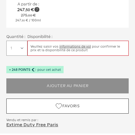
A partir de :
247
€
,
50
275
€
,
00
247
€
/ 100ml
,
50
Quantité :
Disponibilité :
Veuillez saisir vos
informations de vol
pour confirmer le
prix et la disponibilité de ce produit
+
248
POINTS
pour cet achat
AJOUTER AU PANIER
FAVORIS
Vendu et remis par :
Extime Duty Free Paris