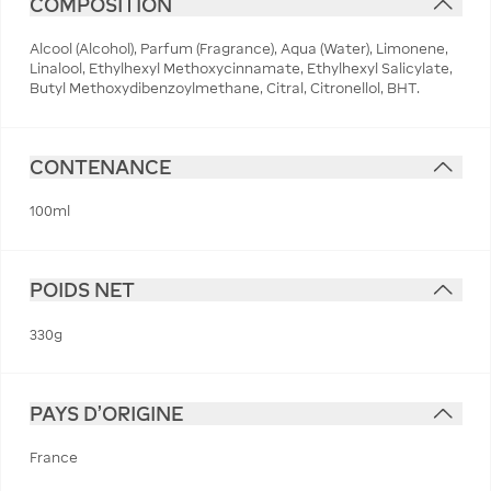
COMPOSITION
Alcool (Alcohol), Parfum (Fragrance), Aqua (Water), Limonene,
Linalool, Ethylhexyl Methoxycinnamate, Ethylhexyl Salicylate,
Butyl Methoxydibenzoylmethane, Citral, Citronellol, BHT.
CONTENANCE
100ml
POIDS NET
330g
PAYS D'ORIGINE
France