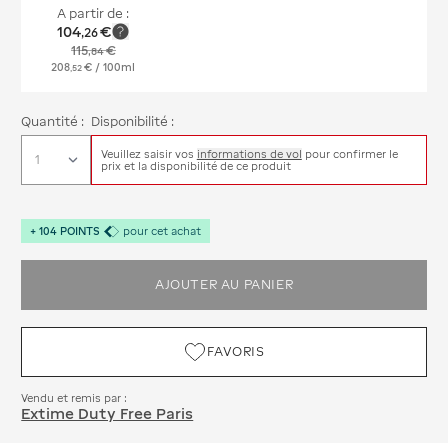
A partir de :
104
€
,
26
115
€
,
84
208
€
/ 100ml
,
52
Quantité :
Disponibilité :
Veuillez saisir vos
informations de vol
pour confirmer le
prix et la disponibilité de ce produit
+
104
POINTS
pour cet achat
AJOUTER AU PANIER
FAVORIS
Vendu et remis par :
Extime Duty Free Paris