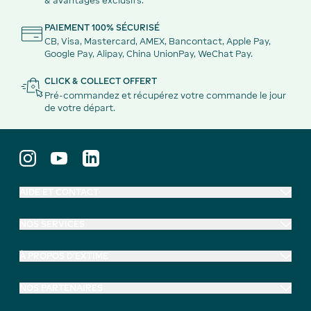
& avantages exclusifs.
PAIEMENT 100% SÉCURISÉ
CB, Visa, Mastercard, AMEX, Bancontact, Apple Pay,
Google Pay, Alipay, China UnionPay, WeChat Pay.
CLICK & COLLECT OFFERT
Pré-commandez et récupérez votre commande le jour
de votre départ.
AIDE ET CONTACT
NOS SERVICES
À PROPOS D'EXTIME
NOS PARTENAIRES