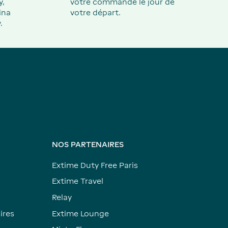
y,
votre commande le jour de
ina
votre départ.
.
NOS PARTENAIRES
Extime Duty Free Paris
Extime Travel
Relay
ires
Extime Lounge