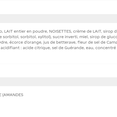
, LAIT entier en poudre, NOISETTES, crème de LAIT, sirop d
orbitol, sorbitol, xylitol), sucre inverti, miel, sirop de gluc
re, écorce d'orange, jus de betterave, fleur de sel de Camar
cidifiant : acide citrique, sel de Guérande, eau, concentré d
UE (AMANDES