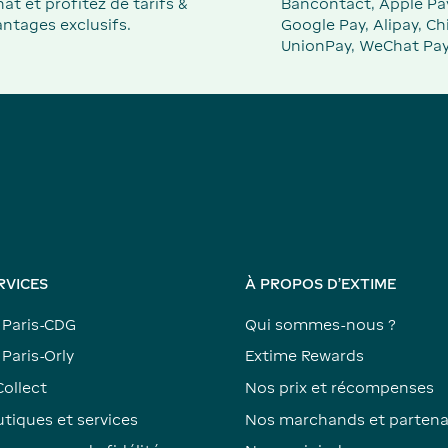
at et profitez de tarifs &
Bancontact, Apple Pa
ntages exclusifs.
Google Pay, Alipay, Ch
UnionPay, WeChat Pay
RVICES
À PROPOS D'EXTIME
 Paris-CDG
Qui sommes-nous ?
Paris-Orly
Extime Rewards
Collect
Nos prix et récompenses
tiques et services
Nos marchands et partena