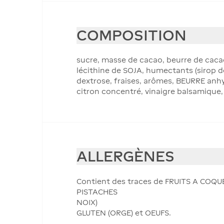
COMPOSITION
sucre, masse de cacao, beurre de cacao
lécithine de SOJA, humectants (sirop de s
dextrose, fraises, arômes, BEURRE anhyd
citron concentré, vinaigre balsamique, a
ALLERGÈNES
Contient des traces de FRUITS A COQ
PISTACHES
NOIX)
GLUTEN (ORGE) et OEUFS.