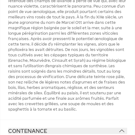
l’étendue des champs de lavande à perte de vue qui, avec leur
nuance violette, caractérisent le panorama. Peu connue d’un
point de vue œnologique, elle produit pourtant certains des
meilleurs vins rosés de tout le pays. À la fin du XIXe siècle, un
jeune agronome du nom de Marcel Ott arrive dans cette
magnifique région baignée par le soleil et la mer, suite à une
longue pérégrination parmi les différentes zones viticoles
françaises. Après avoir pressenti le potentiel œnologique de
cette terre, il décide d’y réimplanter les vignes, alors que le
phylloxéra les avait détruites. De nos jours, les vignobles sont
tous cultivés avec les cépages typiques du territoire
(Grenache, Mourvèdre, Cinsault et Syrah) au régime biologique
et sans l’utilisation d’engrais chimiques de synthèse. Les
raisins sont soignés dans les moindres détails, tout au long
des processus de vinification. D’une délicate teinte rose pâle,
son nez relâche de légères notes d’agrumes et de fraises des
bois, lilas, herbes aromatiques, réglisse, et des senteurs
minérales de silex. Équilibré au palais, il est soutenu par une
acidité parfumée et une finale aux arômes fruités. Parfait
avec les crevettes grillées, une soupe de moules et des
spaghettis à la tomate et au basilic.
CONTENANCE