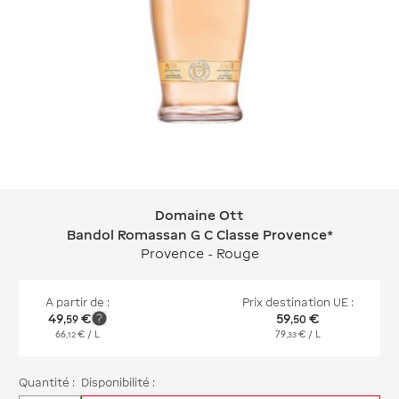
Domaine Ott
Domaine Ott Bandol Romassan G C C
Bandol Romassan G C Classe Provence*
Provence - Rouge
A partir de :
Prix destination UE :
49
€
59
€
,
59
,
50
66
€
/ L
79
€
/ L
,
12
,
33
Quantité :
Disponibilité :