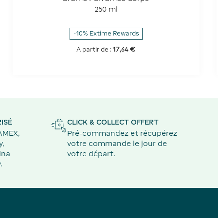
250 ml
-10% Extime Rewards
17
€
A partir de :
,
64
ISÉ
CLICK & COLLECT OFFERT
 AMEX,
Pré-commandez et récupérez
y,
votre commande le jour de
ina
votre départ.
.