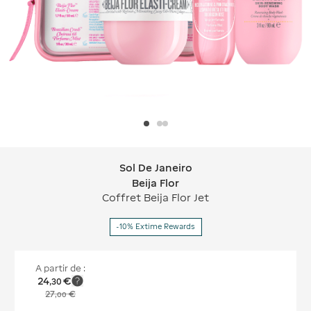
Sol De Janeiro
Sol De Janeiro Beija Flor
Beija Flor
Coffret Beija Flor Jet
-10% Extime Rewards
A partir de :
24
€
,
30
27
€
,
00