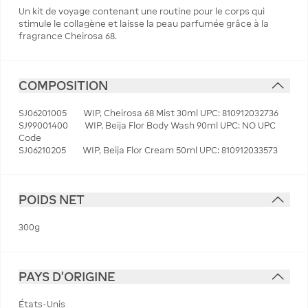
Un kit de voyage contenant une routine pour le corps qui
stimule le collagène et laisse la peau parfumée grâce à la
fragrance Cheirosa 68.
COMPOSITION
SJ06201005 WIP, Cheirosa 68 Mist 30ml UPC: 810912032736
SJ99001400 WIP, Beija Flor Body Wash 90ml UPC: NO UPC
Code
SJ06210205 WIP, Beija Flor Cream 50ml UPC: 810912033573
POIDS NET
300g
PAYS D'ORIGINE
États-Unis