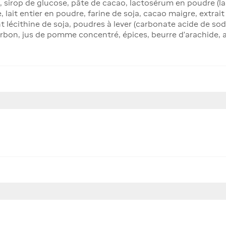
, sirop de glucose, pâte de cacao, lactosérum en poudre (lai
 lait entier en poudre, farine de soja, cacao maigre, extra
iant lécithine de soja, poudres à lever (carbonate acide de s
urbon, jus de pomme concentré, épices, beurre d'arachide,