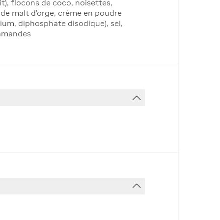
t), flocons de coco, noisettes,
it de malt d'orge, crème en poudre
odium, diphosphate disodique), sel,
 amandes