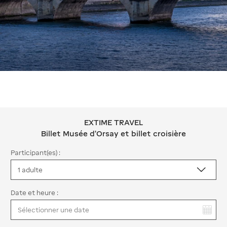
EXTIME TRAVEL
EXTIME TRAVEL Billet Musée d’Orsay et
Billet Musée d’Orsay et billet croisière
Participant(es) :
Date et heure :
Vous avez sélectionné :