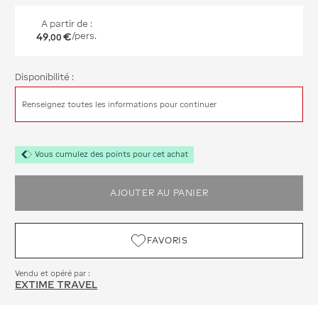
A partir de :
49
€
/pers.
,
00
Disponibilité :
Renseignez toutes les informations pour continuer
Vous cumulez des points pour cet achat
AJOUTER AU PANIER
FAVORIS
Vendu et opéré par :
EXTIME TRAVEL