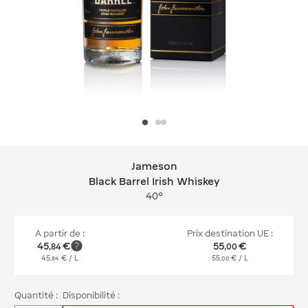
Jameson
Jameson Black Barrel Irish Whiskey
Black Barrel Irish Whiskey
40°
A partir de :
Prix destination UE :
45
€
55
€
,
84
,
00
45
€
/ L
55
€
/ L
,
84
,
00
Quantité :
Disponibilité :