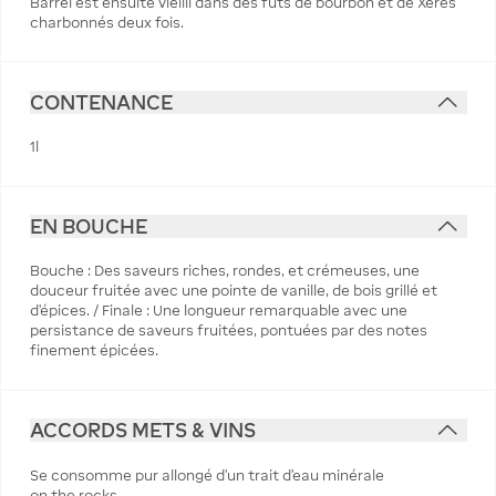
Barrel est ensuite vieilli dans des fûts de bourbon et de Xérès
charbonnés deux fois.
CONTENANCE
1l
EN BOUCHE
Bouche : Des saveurs riches, rondes, et crémeuses, une
douceur fruitée avec une pointe de vanille, de bois grillé et
d'épices. / Finale : Une longueur remarquable avec une
persistance de saveurs fruitées, pontuées par des notes
finement épicées.
ACCORDS METS & VINS
Se consomme pur allongé d'un trait d'eau minérale
on the rocks