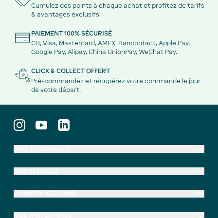
Cumulez des points à chaque achat et profitez de tarifs
& avantages exclusifs.
PAIEMENT 100% SÉCURISÉ
CB, Visa, Mastercard, AMEX, Bancontact, Apple Pay,
Google Pay, Alipay, China UnionPay, WeChat Pay.
CLICK & COLLECT OFFERT
Pré-commandez et récupérez votre commande le jour
de votre départ.
AIDE ET CONTACT
NOS SERVICES
À PROPOS D'EXTIME
NOS PARTENAIRES