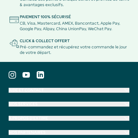
& avantages exclusifs.
PAIEMENT 100% SÉCURISÉ
CB, Visa, Mastercard, AMEX, Bancontact, Apple Pay,
Google Pay, Alipay, China UnionPay, WeChat Pay.
CLICK & COLLECT OFFERT
Pré-commandez et récupérez votre commande le jour
de votre départ.
AIDE ET CONTACT
NOS SERVICES
À PROPOS D'EXTIME
NOS PARTENAIRES