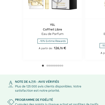
YSL
Coffret Libre
Eau de Parfum
-10% Extime Rewards
-1
126
€
,
76
A partir de :
A p
NOTE DE 4,7/5 - AVIS VÉRIFIÉS
Plus de 125 000 avis clients disponibles. Votre
satisfaction est notre priorité.
PROGRAMME DE FIDÉLITÉ
Cumulez des points à chaque achat et profitez de tarifs