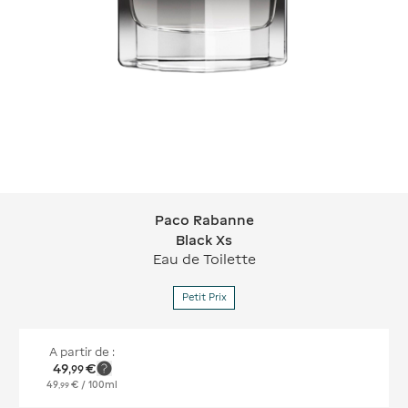
Paco Rabanne
Paco Rabanne Black Xs
Black Xs
Eau de Toilette
Petit Prix
A partir de :
49
€
,
99
49
€
/ 100ml
,
99