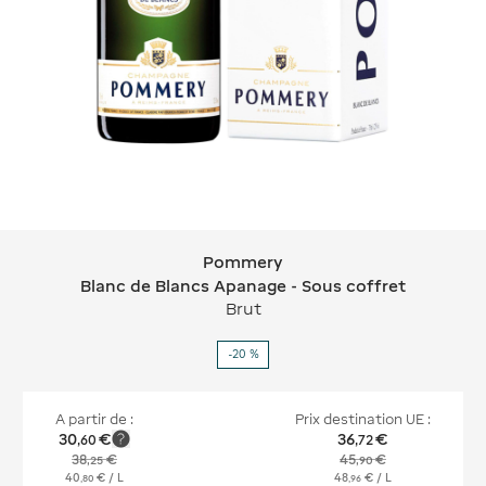
Pommery
Pommery Blanc de Blancs Apanage -
Blanc de Blancs Apanage - Sous coffret
Brut
-20 %
A partir de :
Prix destination UE :
30
€
36
€
,
60
,
72
38
€
45
€
,
25
,
90
40
€
/ L
48
€
/ L
,
80
,
96