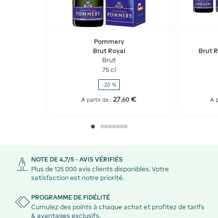
Pommery
Brut Royal
Brut R
Brut
75 cl
-20 %
27
€
,
60
A partir de :
A p
NOTE DE 4,7/5 - AVIS VÉRIFIÉS
Plus de 125 000 avis clients disponibles. Votre
satisfaction est notre priorité.
PROGRAMME DE FIDÉLITÉ
Cumulez des points à chaque achat et profitez de tarifs
& avantages exclusifs.