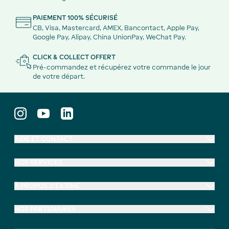
PAIEMENT 100% SÉCURISÉ
CB, Visa, Mastercard, AMEX, Bancontact, Apple Pay,
Google Pay, Alipay, China UnionPay, WeChat Pay.
CLICK & COLLECT OFFERT
Pré-commandez et récupérez votre commande le jour
de votre départ.
AIDE ET CONTACT
NOS SERVICES
À PROPOS D'EXTIME
NOS PARTENAIRES