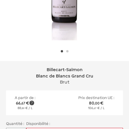
Billecart-Salmon
Billecart-Salmon Blanc de Blancs Gr
Blanc de Blancs Grand Cru
Brut
A partir de :
Prix destination UE :
66
€
80
€
,
67
,
00
88
€
/ L
106
€
/ L
,
89
,
67
Quantité :
Disponibilité :