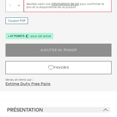
Veuillez saisir vos
informations de vol
pour confirmer le
prix et la disponibilité de ce produit
Coupon POP
+
67
POINTS
pour cet achat
AJOUTER AU PANIER
FAVORIS
Vendu et remis par :
Extime Duty Free Paris
PRÉSENTATION