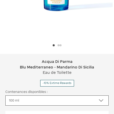
Acqua Di Parma
Acqua Di Parma Blu Mediterraneo - Ma
Blu Mediterraneo - Mandarino Di Sicilia
Eau de Toilette
-10% Extime Rewards
Contenances disponibles :