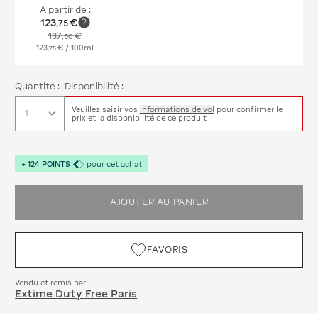
A partir de :
123
€
,
75
137
€
,
50
123
€
/ 100ml
,
75
Quantité :
Disponibilité :
Veuillez saisir vos
informations de vol
pour confirmer le
prix et la disponibilité de ce produit
+
124
POINTS
pour cet achat
AJOUTER AU PANIER
FAVORIS
Vendu et remis par :
Extime Duty Free Paris