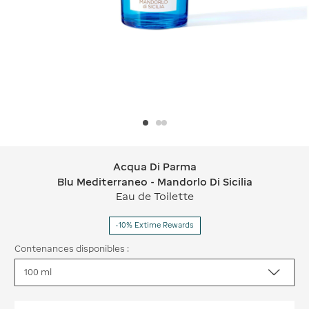
Acqua Di Parma
Acqua Di Parma Blu Mediterraneo - Ma
Blu Mediterraneo - Mandorlo Di Sicilia
Eau de Toilette
-10% Extime Rewards
Contenances disponibles :