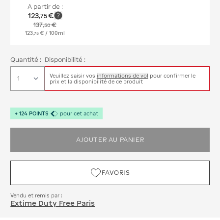
A partir de :
123
€
,
75
137
€
,
50
123
€
/ 100ml
,
75
Quantité :
Disponibilité :
Veuillez saisir vos
informations de vol
pour confirmer le
prix et la disponibilité de ce produit
+
124
POINTS
pour cet achat
AJOUTER AU PANIER
FAVORIS
Vendu et remis par :
Extime Duty Free Paris