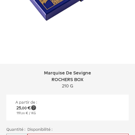
Marquise De Sevigne
Marquise De Sevigne ROCHERS BOX
ROCHERS BOX
210 G
A partir de :
25
€
,
00
119
€
/ KG
,
05
Quantité :
Disponibilité :