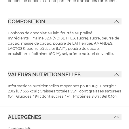
couche de chocolat au lait parsemée d'amandes torréfiées.
COMPOSITION
Bonbons de chocolat au lait, fourrés au praliné
Ingrédients : Praliné 32% (NOISETTES, sucre), sucre, beurre de
cacao, masse de cacao, poudre de LAIT entier, AMANDES,
LACTOSE, beurre pâtissier (LAIT), poudre de cacao,
émulsifiant: lécithines (SOJA), sel, arôme naturel de vanille.
VALEURS NUTRITIONNELLES
Informations nutritionnelles moyennes pour 100g : Energie :
2312 kJ / 555 kcal ; Graisses totales 35g ; dont graisses saturées
15g ; Glucides 49g ; dont sucres 47g ; Protéines 8,0g ; Sel 0,16g.
ALLERGÈNES
Contient lait