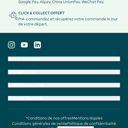
Google Pay, Alipay, China UnionPay, WeChat Pay.
CLICK & COLLECT OFFERT
Pré-commandez et récupérez votre commande le jour
de votre départ.
AIDE ET CONTACT
NOS SERVICES
À PROPOS D'EXTIME
NOS PARTENAIRES
*Conditions de nos offres
Mentions légales
Conditions générales de vente
Politique de confidentialité