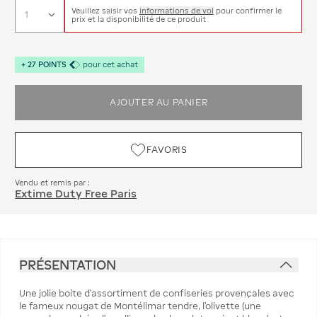
Veuillez saisir vos
informations de vol
pour confirmer le
prix et la disponibilité de ce produit
+
27
POINTS
pour cet achat
AJOUTER AU PANIER
FAVORIS
Vendu et remis par :
Extime Duty Free Paris
PRÉSENTATION
Une jolie boite d'assortiment de confiseries provençales avec
le fameux nougat de Montélimar tendre, l'olivette (une