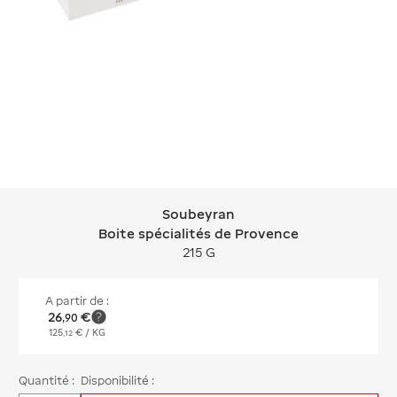
Soubeyran
Soubeyran Boite spécialités de Prov
Boite spécialités de Provence
215 G
A partir de :
26
€
,
90
125
€
/ KG
,
12
Quantité :
Disponibilité :