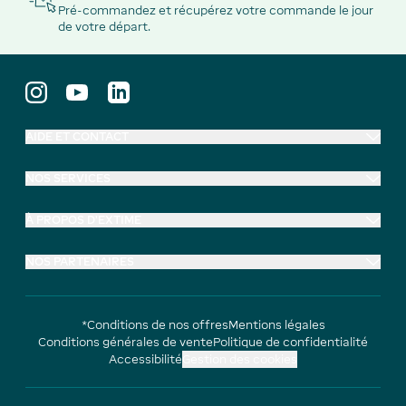
Pré-commandez et récupérez votre commande le jour
de votre départ.
AIDE ET CONTACT
NOS SERVICES
À PROPOS D'EXTIME
NOS PARTENAIRES
*Conditions de nos offres
Mentions légales
Conditions générales de vente
Politique de confidentialité
Accessibilité
Gestion des cookies