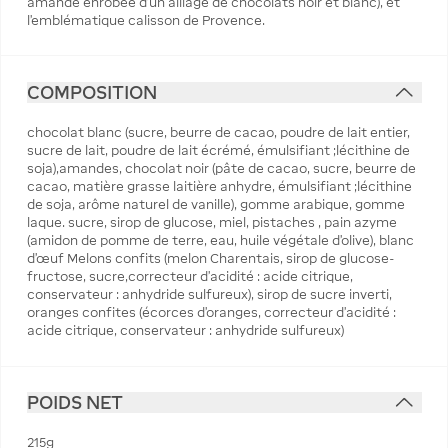
amande enrobée d'un alliage de chocolats noir et blanc), et
l'emblématique calisson de Provence.
COMPOSITION
chocolat blanc (sucre, beurre de cacao, poudre de lait entier,
sucre de lait, poudre de lait écrémé, émulsifiant ;lécithine de
soja),amandes, chocolat noir (pâte de cacao, sucre, beurre de
cacao, matière grasse laitière anhydre, émulsifiant ;lécithine
de soja, arôme naturel de vanille), gomme arabique, gomme
laque. sucre, sirop de glucose, miel, pistaches , pain azyme
(amidon de pomme de terre, eau, huile végétale d’olive), blanc
d’œuf Melons confits (melon Charentais, sirop de glucose-
fructose, sucre,correcteur d’acidité : acide citrique,
conservateur : anhydride sulfureux), sirop de sucre inverti,
oranges confites (écorces d’oranges, correcteur d’acidité :
acide citrique, conservateur : anhydride sulfureux)
POIDS NET
215g