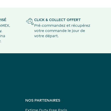
ISÉ
CLICK & COLLECT OFFERT
 AMEX,
Pré-commandez et récupérez
y,
votre commande le jour de
ina
votre départ.
.
NOS PARTENAIRES
Extime Duty Free Paris