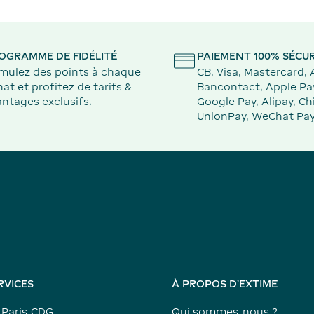
OGRAMME DE FIDÉLITÉ
PAIEMENT 100% SÉCUR
mulez des points à chaque
CB, Visa, Mastercard,
at et profitez de tarifs &
Bancontact, Apple Pa
ntages exclusifs.
Google Pay, Alipay, Ch
UnionPay, WeChat Pay
RVICES
À PROPOS D'EXTIME
 Paris-CDG
Qui sommes-nous ?