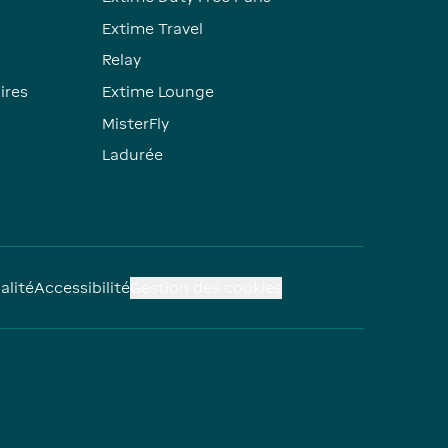
Extime Travel
Relay
ires
Extime Lounge
MisterFly
Ladurée
alité
Accessibilité
Gestion des cookies