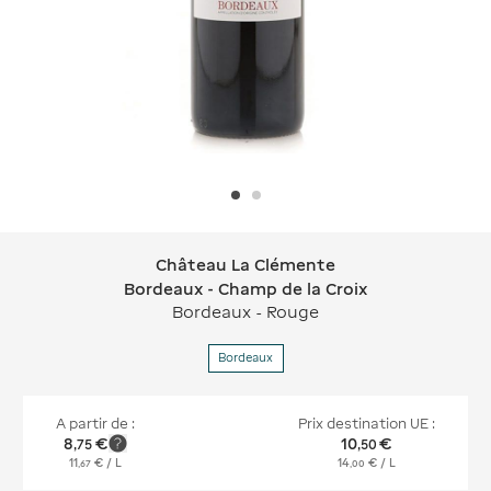
Château La Clémente
Château La Clémente Bordeaux - Cha
Bordeaux - Champ de la Croix
Bordeaux - Rouge
Bordeaux
A partir de :
Prix destination UE :
8
€
10
€
,
75
,
50
11
€
/ L
14
€
/ L
,
67
,
00