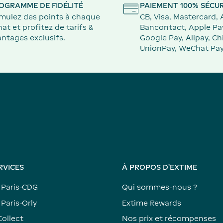
OGRAMME DE FIDÉLITÉ
PAIEMENT 100% SÉCUR
mulez des points à chaque
CB, Visa, Mastercard,
at et profitez de tarifs &
Bancontact, Apple Pa
ntages exclusifs.
Google Pay, Alipay, Ch
UnionPay, WeChat Pay
RVICES
À PROPOS D'EXTIME
 Paris-CDG
Qui sommes-nous ?
Paris-Orly
Extime Rewards
Collect
Nos prix et récompenses