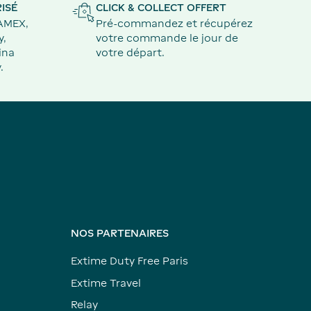
ISÉ
CLICK & COLLECT OFFERT
 AMEX,
Pré-commandez et récupérez
y,
votre commande le jour de
ina
votre départ.
.
NOS PARTENAIRES
Extime Duty Free Paris
Extime Travel
Relay