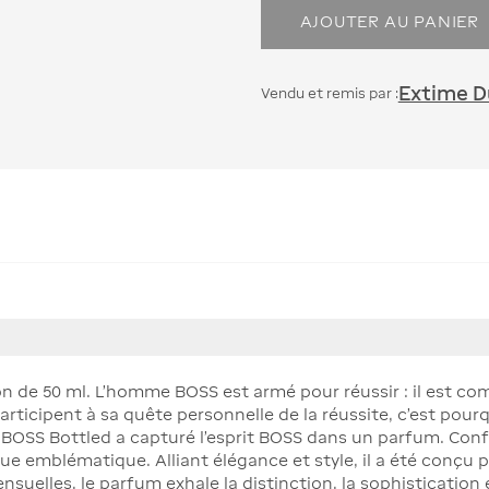
AJOUTER AU PANIER
Extime Du
Vendu et remis par :
on de 50 ml. L’homme BOSS est armé pour réussir : il est co
articipent à sa quête personnelle de la réussite, c’est pou
. BOSS Bottled a capturé l’esprit BOSS dans un parfum. Conf
ue emblématique. Alliant élégance et style, il a été conç
uelles, le parfum exhale la distinction, la sophistication et