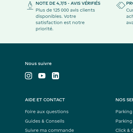
NOTE DE 4,7/5 - AVIS VÉRIFIÉS
PR
Plus de 125 000 avis clients
Cu
disponibles. Votre
ach
satisfaction est notre
ava
priorité.
Nous suivre
AIDE ET CONTACT
NOS SE
Foire aux questions
Parking
Guides & Conseils
Parking 
Suivre ma commande
Click & 