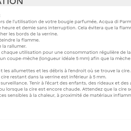
ATION
:
lors de l'utilisation de votre bougie parfumée, Acqua di P
e heure et demie sans interruption. Cela évitera que la fla
her les bords de la verrine.
éteindre la flamme.
 la rallumer.
s chaque utilisation pour une consommation régulière de la 
n coupe-mèche (longueur idéale 5 mm) afin que la mèche ne
 les allumettes et les débris à l'endroit où se trouve la cire.
e cire restant dans la verrine est inférieur à 5 mm.
 surveillance. Tenir à l'écart des enfants, des rideaux et d
 lorsque la cire est encore chaude. Attendez que la cire se 
aces sensibles à la chaleur, à proximité de matériaux inflam