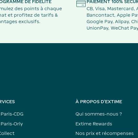
OGRAMME DE FIDÉLITÉ
PAIEMENT 100% SÉCUR
mulez des points à chaque
CB, Visa, Mastercard,
at et profitez de tarifs &
Bancontact, Apple Pa
ntages exclusifs.
Google Pay, Alipay, Ch
UnionPay, WeChat Pay
RVICES
À PROPOS D'EXTIME
 Paris-CDG
Qui sommes-nous ?
Paris-Orly
Extime Rewards
Collect
Nos prix et récompenses