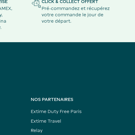
ISÉ
CLICK & COLLECT OFFERT
 AMEX,
Pré-commandez et récupérez
y,
votre commande le jour de
ina
votre départ.
.
NOS PARTENAIRES
Extime Duty Free Paris
Extime Travel
Relay