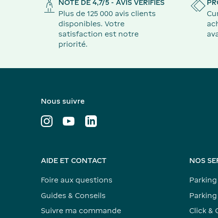
NOTE DE 4,7/5 - AVIS VÉRIFIÉS
PR
Plus de 125 000 avis clients
Cu
disponibles. Votre
ach
satisfaction est notre
ava
priorité.
Nous suivre
AIDE ET CONTACT
NOS SE
Foire aux questions
Parking
Guides & Conseils
Parking 
Suivre ma commande
Click & 