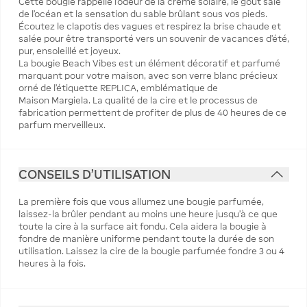
Cette bougie rappelle l’odeur de la crème solaire, le goût salé
de l’océan et la sensation du sable brûlant sous vos pieds.
Écoutez le clapotis des vagues et respirez la brise chaude et
salée pour être transporté vers un souvenir de vacances d’été,
pur, ensoleillé et joyeux.
La bougie Beach Vibes est un élément décoratif et parfumé
marquant pour votre maison, avec son verre blanc précieux
orné de l’étiquette REPLICA, emblématique de
Maison Margiela. La qualité de la cire et le processus de
fabrication permettent de profiter de plus de 40 heures de ce
parfum merveilleux.
CONSEILS D'UTILISATION
La première fois que vous allumez une bougie parfumée,
laissez-la brûler pendant au moins une heure jusqu’à ce que
toute la cire à la surface ait fondu. Cela aidera la bougie à
fondre de manière uniforme pendant toute la durée de son
utilisation. Laissez la cire de la bougie parfumée fondre 3 ou 4
heures à la fois.