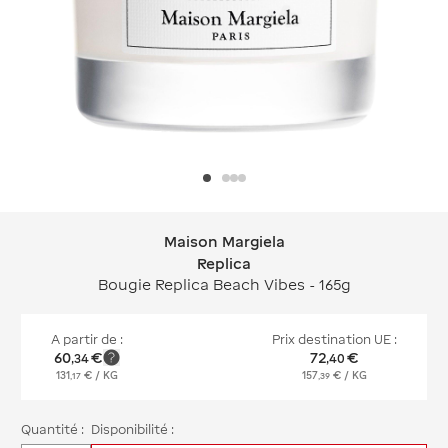
Maison Margiela
Maison Margiela Replica
Replica
Bougie Replica Beach Vibes - 165g
A partir de :
Prix destination UE :
60
€
72
€
,
34
,
40
131
€
/ KG
157
€
/ KG
,
17
,
39
Quantité :
Disponibilité :