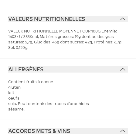
VALEURS NUTRITIONNELLES
‌VALEUR NUTRITIONNELLE MOYENNE POUR 100G Energie:
1603kJ / 383Kcal, Matières grasses: 19g dont acides gras
saturés: 5,7g, Glucides: 45g dont sucres: 42g, Protéines: 6,7g,
Sel: 0,120g.
ALLERGÈNES
‌Contient fruits à coque
gluten
lait
oeufs
soja. Peut contenir des traces d'arachides
sésame.
ACCORDS METS & VINS