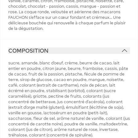
vanille, caramel, citron, framboise, pistache, noisette, café,
chocolat, chocolat - passion, cassis, mangue - passion et
rose. La coque ronde, veloutée et aérienne des macarons
FAUCHON s'efface sur un cœur fondant et crémeux... Une
délicieuse bouchée qui renouvelle à chaque parfum le plaisir
de la dégustation.
COMPOSITION
‌sucre, amande, blanc d'oeuf, crème, beurre de cacao, lait
entier en poudre, citron jaune, beurre, framboise, cassis, pâte
de cacao, fruit de la passion, pistache, fécule de pomme de
terre, sirop de glucose, cacao en poudre, mangue, noisette,
café, colorant (extrait de carthame), noix de pécan, lait
écrémé en poudre, stabilisant (sorbitol), colorant (sucre
caramélisé), griotte, pectine de fruits, colorants (jus
concentré de betterave, jus concentré d'acérola), colorant
(extrait d'orge malté (gluten)), émulsifiant (lécithine de soja),
vanille en gousse, lactosérum en poudre (petit-lait),
saccharose, fleur de sel, arôme naturel de vanille, colorant (jus
concentré de carotte noire), poudre de vanille, maltodextrine,
colorant (jus de citron), arôme naturel de rose, invertase,
tréhalose, colorant (concentré de spiruline).