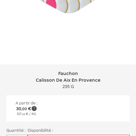
Fauchon
Fauchon Calisson De Aix En Provenc
Calisson De Aix En Provence
235 G
A partir de :
30
€
,
00
127
€
/ KG
,
66
Quantité :
Disponibilité :