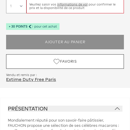
Veuillez saisir vos
informations de vol
pour confirmer le
prix et la disponibilité de ce produit
+
30
POINTS
pour cet achat
AJOUTER AU PANIER
FAVORIS
Vendu et remis par :
Extime Duty Free Paris
PRÉSENTATION
‌Mondialement réputé pour son savoir-faire pâtissier,
FAUCHON propose une sélection de ses célèbres macarons :