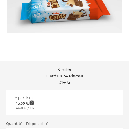
Kinder
Kinder Cards X24 Pieces
Cards X24 Pieces
314 G
A partir de :
15
€
,
50
46
€
/ KG
,
69
Quantité :
Disponibilité :