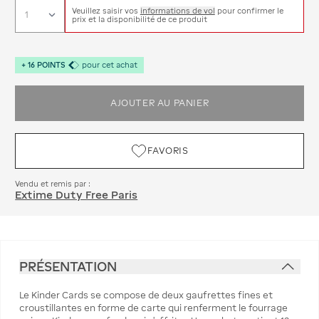
Veuillez saisir vos
informations de vol
pour confirmer le
prix et la disponibilité de ce produit
+
16
POINTS
pour cet achat
AJOUTER AU PANIER
FAVORIS
Vendu et remis par :
Extime Duty Free Paris
PRÉSENTATION
Le Kinder Cards se compose de deux gaufrettes fines et
croustillantes en forme de carte qui renferment le fourrage