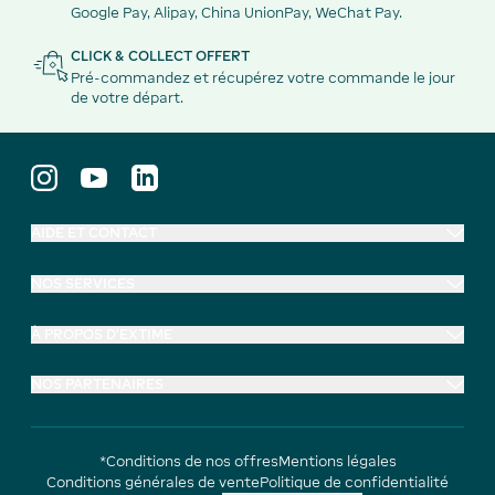
Google Pay, Alipay, China UnionPay, WeChat Pay.
CLICK & COLLECT OFFERT
Pré-commandez et récupérez votre commande le jour
de votre départ.
AIDE ET CONTACT
NOS SERVICES
À PROPOS D'EXTIME
NOS PARTENAIRES
*Conditions de nos offres
Mentions légales
Conditions générales de vente
Politique de confidentialité