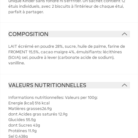
unique Kinder sans fondre ni s'effriter. Un sachet contient 12
étuis individuels, avec 2 biscuits à l'intérieur de chaque étui,
parfait à partager.
COMPOSITION
LAIT écrémé en poudre 28%, sucre, huile de palme, farine de
FROMENT 15,5%, cacao maigre 4%, émulsifiants: lécithines
(SOJA); sel, poudre à lever (carbonate acide de sodium),
vanilline.
VALEURS NUTRITIONNELLES
Informations nutritionnelles: Valeurs per 100g:
Energie (kcal) 516 kcal
Matières grasses26.9g
dont Acides gras saturés 12.9g
Glucides 55.5g
dont Sucres 43g
Protéines 11.9g
Sel 0.438g