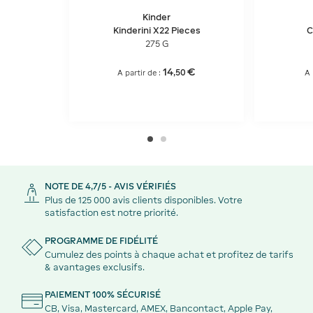
Kinder
Kinderini X22 Pieces
C
275 G
14
€
,
50
A partir de :
A 
NOTE DE 4,7/5 - AVIS VÉRIFIÉS
Plus de 125 000 avis clients disponibles. Votre
satisfaction est notre priorité.
PROGRAMME DE FIDÉLITÉ
Cumulez des points à chaque achat et profitez de tarifs
& avantages exclusifs.
PAIEMENT 100% SÉCURISÉ
CB, Visa, Mastercard, AMEX, Bancontact, Apple Pay,