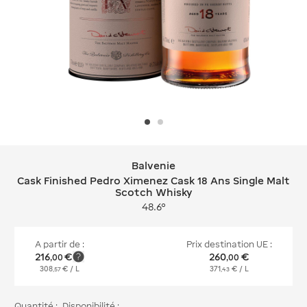
Balvenie
Balvenie Cask Finished Pedro Ximene
Cask Finished Pedro Ximenez Cask 18 Ans Single Malt
Scotch Whisky
48.6°
A partir de :
Prix destination UE :
216
€
260
€
,
00
,
00
308
€
/ L
371
€
/ L
,
57
,
43
Quantité :
Disponibilité :