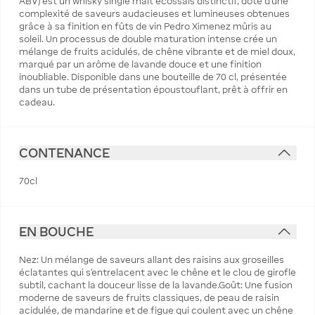
ABV) est un whisky single malt écossais distinctif, doté d'une
complexité de saveurs audacieuses et lumineuses obtenues
grâce à sa finition en fûts de vin Pedro Ximenez mûris au
soleil. Un processus de double maturation intense crée un
mélange de fruits acidulés, de chêne vibrante et de miel doux,
marqué par un arôme de lavande douce et une finition
inoubliable. Disponible dans une bouteille de 70 cl, présentée
dans un tube de présentation époustouflant, prêt à offrir en
cadeau.
CONTENANCE
70cl
EN BOUCHE
Nez: Un mélange de saveurs allant des raisins aux groseilles
éclatantes qui s'entrelacent avec le chêne et le clou de girofle
subtil, cachant la douceur lisse de la lavande.Goût: Une fusion
moderne de saveurs de fruits classiques, de peau de raisin
acidulée, de mandarine et de figue qui coulent avec un chêne