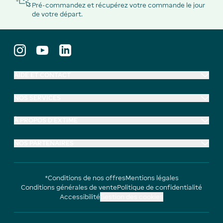
Pré-commandez et récupérez votre commande le jour
de votre départ.
AIDE ET CONTACT
NOS SERVICES
À PROPOS D'EXTIME
NOS PARTENAIRES
*Conditions de nos offres
Mentions légales
Conditions générales de vente
Politique de confidentialité
Accessibilité
Gestion des cookies