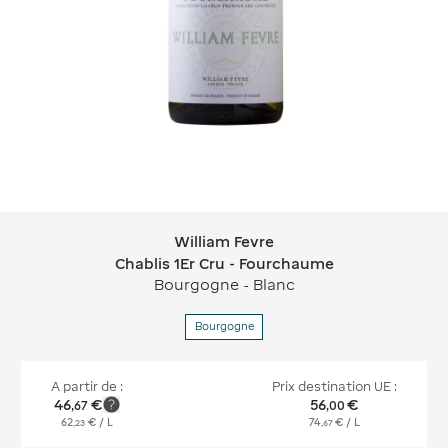
William Fevre
William Fevre Chablis 1Er Cru - Four
Chablis 1Er Cru - Fourchaume
Bourgogne - Blanc
Bourgogne
A partir de :
Prix destination UE :
46
€
56
€
,
67
,
00
62
€
/ L
74
€
/ L
,
23
,
67