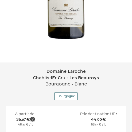
Domaine Laroche
Domaine Laroche Chablis 1Er Cru - L
Chablis 1Er Cru - Les Beauroys
Bourgogne - Blanc
Bourgogne
A partir de :
Prix destination UE :
36
€
44
€
,
67
,
00
48
€
/ L
58
€
/ L
,
89
,
67