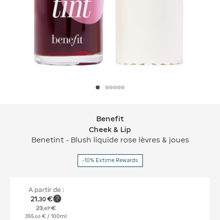
Benefit
Benefit Cheek & Lip
Cheek & Lip
Benetint - Blush liquide rose lèvres & joues
-10% Extime Rewards
A partir de :
21
€
,
30
23
€
,
67
355
€
/ 100ml
,
00