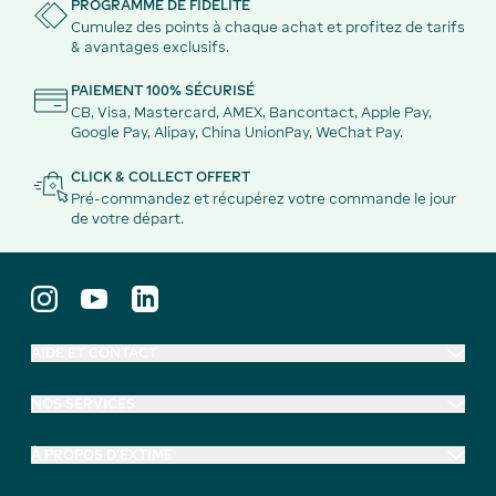
PROGRAMME DE FIDÉLITÉ
Cumulez des points à chaque achat et profitez de tarifs
& avantages exclusifs.
PAIEMENT 100% SÉCURISÉ
CB, Visa, Mastercard, AMEX, Bancontact, Apple Pay,
Google Pay, Alipay, China UnionPay, WeChat Pay.
CLICK & COLLECT OFFERT
Pré-commandez et récupérez votre commande le jour
de votre départ.
AIDE ET CONTACT
NOS SERVICES
À PROPOS D'EXTIME