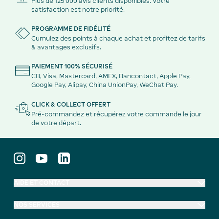
Plus de 125 000 avis clients disponibles. Votre
satisfaction est notre priorité.
PROGRAMME DE FIDÉLITÉ
Cumulez des points à chaque achat et profitez de tarifs
& avantages exclusifs.
PAIEMENT 100% SÉCURISÉ
CB, Visa, Mastercard, AMEX, Bancontact, Apple Pay,
Google Pay, Alipay, China UnionPay, WeChat Pay.
CLICK & COLLECT OFFERT
Pré-commandez et récupérez votre commande le jour
de votre départ.
AIDE ET CONTACT
NOS SERVICES