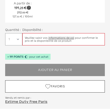
A partir de :
191
€
,
25
212
€
,
50
127
€
/ 100ml
,
50
Quantité :
Disponibilité :
Veuillez saisir vos
informations de vol
pour confirmer le
prix et la disponibilité de ce produit
+
191
POINTS
pour cet achat
AJOUTER AU PANIER
FAVORIS
Vendu et remis par :
Extime Duty Free Paris