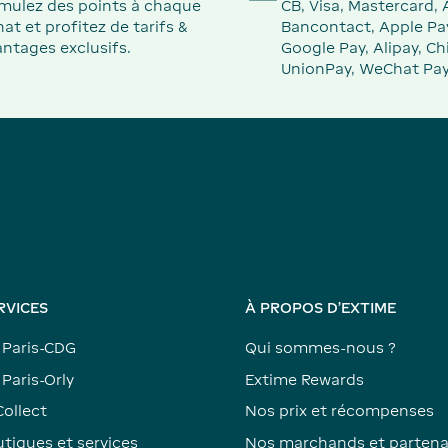
mulez des points à chaque
CB, Visa, Mastercard,
at et profitez de tarifs &
Bancontact, Apple Pa
ntages exclusifs.
Google Pay, Alipay, Ch
UnionPay, WeChat Pay
RVICES
À PROPOS D'EXTIME
 Paris-CDG
Qui sommes-nous ?
Paris-Orly
Extime Rewards
Collect
Nos prix et récompenses
tiques et services
Nos marchands et partena