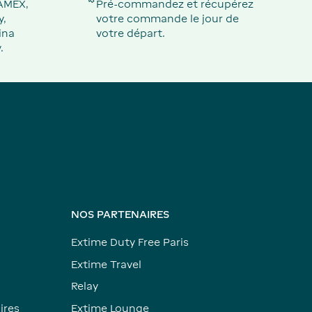
 AMEX,
Pré-commandez et récupérez
y,
votre commande le jour de
ina
votre départ.
.
NOS PARTENAIRES
Extime Duty Free Paris
Extime Travel
Relay
ires
Extime Lounge