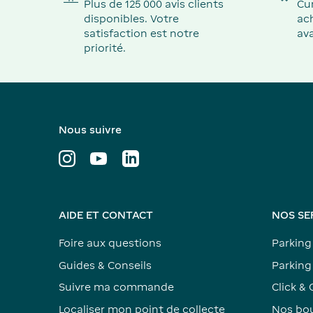
Plus de 125 000 avis clients
Cu
disponibles. Votre
ach
satisfaction est notre
ava
priorité.
Nous suivre
AIDE ET CONTACT
NOS SE
Foire aux questions
Parking
Guides & Conseils
Parking 
Suivre ma commande
Click & 
Localiser mon point de collecte
Nos bou