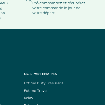
 AMEX,
Pré-commandez et récupérez
y,
votre commande le jour de
ina
votre départ.
.
NOS PARTENAIRES
Extime Duty Free Paris
Extime Travel
Relay