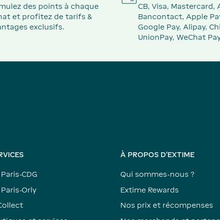
mulez des points à chaque
CB, Visa, Mastercard,
at et profitez de tarifs &
Bancontact, Apple Pa
ntages exclusifs.
Google Pay, Alipay, Ch
UnionPay, WeChat Pay
RVICES
À PROPOS D'EXTIME
 Paris-CDG
Qui sommes-nous ?
Paris-Orly
Extime Rewards
Collect
Nos prix et récompenses