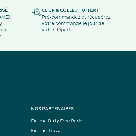
ISÉ
CLICK & COLLECT OFFERT
 AMEX,
Pré-commandez et récupérez
y,
votre commande le jour de
ina
votre départ.
.
NOS PARTENAIRES
Extime Duty Free Paris
Extime Travel