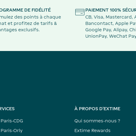
OGRAMME DE FIDÉLITÉ
PAIEMENT 100% SÉCUR
mulez des points à chaque
CB, Visa, Mastercard,
at et profitez de tarifs &
Bancontact, Apple Pa
ntages exclusifs.
Google Pay, Alipay, Ch
UnionPay, WeChat Pay
RVICES
À PROPOS D'EXTIME
 Paris-CDG
Qui sommes-nous ?
Paris-Orly
Extime Rewards