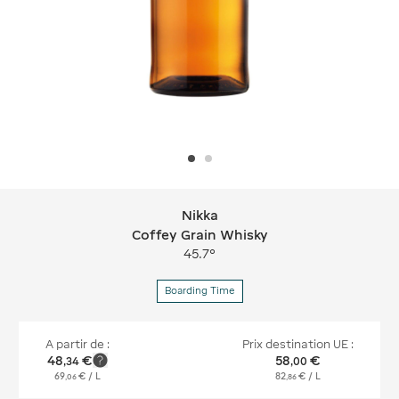
Nikka
Nikka Coffey Grain Whisky
Coffey Grain Whisky
45.7°
Boarding Time
A partir de :
Prix destination UE :
48
€
58
€
,
34
,
00
69
€
/ L
82
€
/ L
,
06
,
86