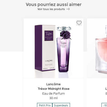
Vous pourriez aussi aimer
Voir tous les produits
Lancôme
Trésor Midnight Rose
L
Eau de Parfum
30 ml
Petit Prix
Superdeals
-1