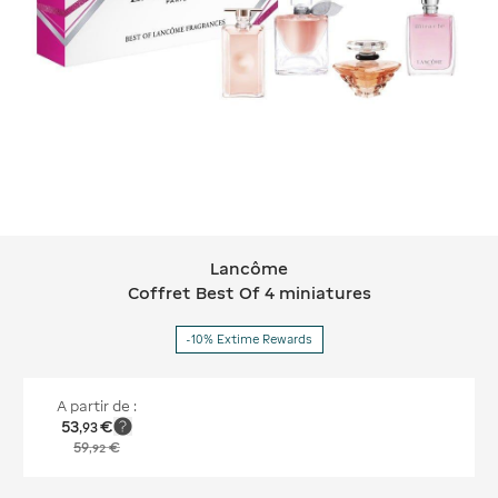
Lancôme
Lancôme Coffret Best Of 4 miniatur
Coffret Best Of 4 miniatures
-10% Extime Rewards
A partir de :
53
€
,
93
59
€
,
92