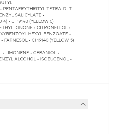
BUTYL
PENTAERYTHRITYL TETRA-DI-T-
ENZYL SALICYLATE •
4) • CI 19140 (YELLOW 5)
ETHYL IONONE • CITRONELLOL •
OXYBENZOYL HEXYL BENZOATE •
FARNESOL • CI 19140 (YELLOW 5)
 • LIMONENE • GERANIOL •
ENZYL ALCOHOL • ISOEUGENOL •