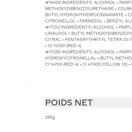
#16402 INGREDIENTS: ALCOHOL • PARF
METHOXYDIBENZOYLMETHANE • COUMAR
BUTYL HYDROXYHYDROCINNAMATE • CITR
CITRONELLOL • FARNESOL • BENZYL ALCOHO
#17212 INGREDIENTS: ALCOHOL • PARF
LINALOOL • BUTYL METHOXYDIBENZOY
CITRAL • PENTAERYTHRITYL TETRA-DI-
• CI 14700 (RED 4)
#17250 INGREDIENTS: ALCOHOL • PARFU
HYDROXYCITRONELLAL • BUTYL METHOX
CI 14700 (RED 4) • CI 47005 (YELLOW 10) •
POIDS NET
295g