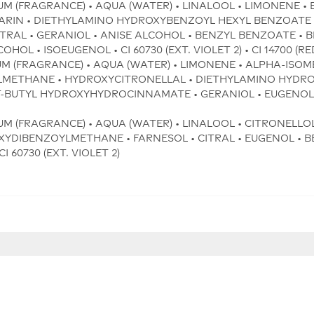
UM (FRAGRANCE) • AQUA (WATER) • LINALOOL • LIMONENE • 
IN • DIETHYLAMINO HYDROXYBENZOYL HEXYL BENZOATE • 
AL • GERANIOL • ANISE ALCOHOL • BENZYL BENZOATE • B
L • ISOEUGENOL • CI 60730 (EXT. VIOLET 2) • CI 14700 (RED 
UM (FRAGRANCE) • AQUA (WATER) • LIMONENE • ALPHA-ISOM
LMETHANE • HYDROXYCITRONELLAL • DIETHYLAMINO HYDR
T-BUTYL HYDROXYHYDROCINNAMATE • GERANIOL • EUGENOL • 
M (FRAGRANCE) • AQUA (WATER) • LINALOOL • CITRONELLOL
YDIBENZOYLMETHANE • FARNESOL • CITRAL • EUGENOL • B
 CI 60730 (EXT. VIOLET 2)