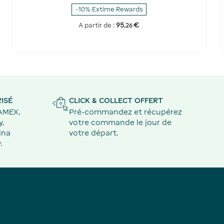
-10% Extime Rewards
95
€
A partir de :
,
26
ISÉ
CLICK & COLLECT OFFERT
 AMEX,
Pré-commandez et récupérez
y,
votre commande le jour de
ina
votre départ.
.