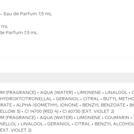
 – Eau de Parfum 7,5 mL
5 mL
 de Parfum 7,5 mL
UM (FRAGRANCE) • AQUA (WATER) • LIMONENE • LINALOOL •
HYDROXYCITRONELLAL • GERANIOL • CITRAL • BUTYL MET
RATE • ALPHA-ISOMETHYL IONONE • BENZYL BENZOATE • B
LOW 5) • CI 14700 (RED 4) • CI 60730 (EXT. VIOLET 2)
UM (FRAGRANCE) • AQUA (WATER) • LIMONENE • COUMARIN •
LOL • LINALOOL • GERANIOL • CITRAL • BENZYL ALCOHOL •
(EXT. VIOLET 2)