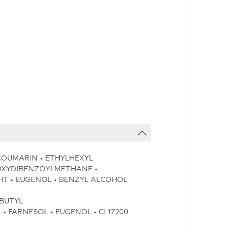
 COUMARIN • ETHYLHEXYL
HOXYDIBENZOYLMETHANE •
HT • EUGENOL • BENZYL ALCOHOL
 BUTYL
 FARNESOL • EUGENOL • CI 17200